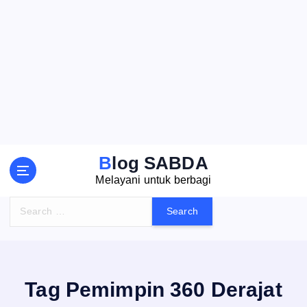
S
k
i
p
t
o
c
o
n
t
Blog SABDA
e
Melayani untuk berbagi
n
t
S
e
a
r
c
h
Tag Pemimpin 360 Derajat
f