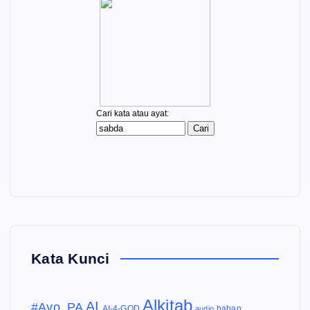
Kata Kunci
Alkitab
AI
#Ayo_PA
AI-4-GOD
audio
bahan