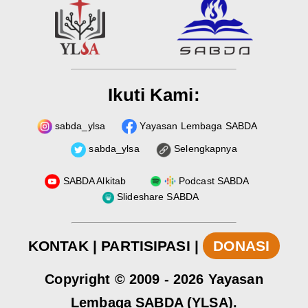
Ikuti Kami:
sabda_ylsa
Yayasan Lembaga SABDA
sabda_ylsa
Selengkapnya
SABDA Alkitab
Podcast SABDA
Slideshare SABDA
KONTAK
|
PARTISIPASI
|
DONASI
Copyright
© 2009 -
2026
Yayasan
Lembaga SABDA (YLSA).