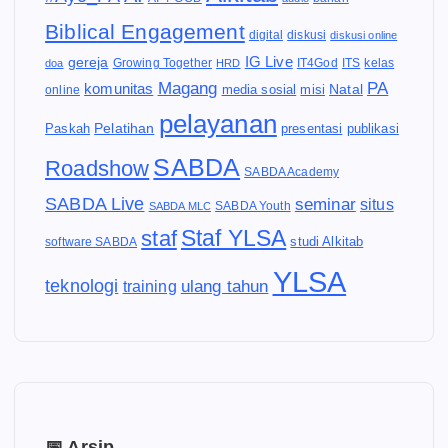
Biblical Engagement
diskusi
digital
diskusi online
IG Live
gereja
IT4God
kelas
doa
Growing Together
HRD
ITS
Magang
PA
komunitas
Natal
media sosial
online
misi
pelayanan
Pelatihan
Paskah
presentasi
publikasi
SABDA
Roadshow
SABDA Academy
SABDA Live
seminar
situs
SABDA Youth
SABDA MLC
Staf YLSA
staf
software SABDA
studi Alkitab
YLSA
teknologi
ulang tahun
training
📅 Arsip