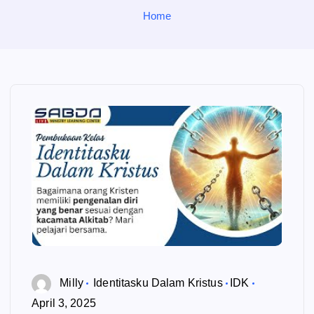
o
Home
r
:
Milly
Identitasku Dalam Kristus
IDK
April 3, 2025