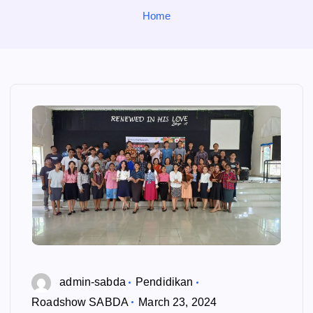
o
Home
r
:
admin-sabda
Pendidikan
Roadshow SABDA
March 23, 2024