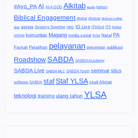
Alkitab
AI
#Ayo_PA
AI-4-GOD
audio
bahan
Biblical Engagement
diskusi
digital
diskusi online
IG Live
gereja
IT4God
kelas
doa
Growing Together
HRD
ITS
Magang
PA
komunitas
Natal
media sosial
online
misi
pelayanan
Pelatihan
Paskah
presentasi
publikasi
SABDA
Roadshow
SABDA Academy
SABDA Live
seminar
situs
SABDA Youth
SABDA MLC
Staf YLSA
staf
software SABDA
studi Alkitab
YLSA
teknologi
ulang tahun
training