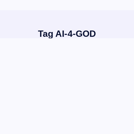
Tag AI-4-GOD
Home
Pelayanan Roadshow AI-4-GOD! di Purwokerto
I
AI-4-GOD
July 27, 2026
Roadshow AI-4-GOD! di Purwokerto
at SABDA! Puji Tuhan, kami berkesempatan
show AI-4-GOD! di Purwokerto dengan berbagai