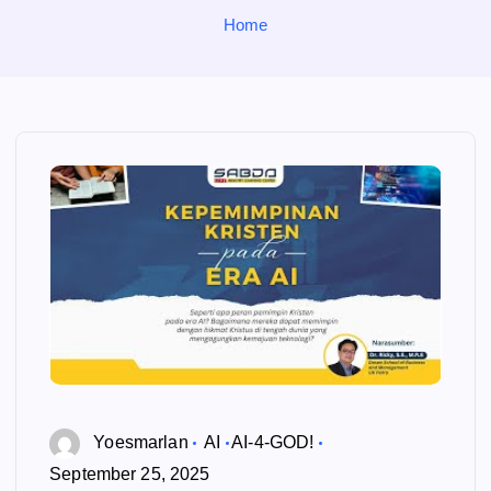
o
Home
r
:
Yoesmarlan
AI
AI-4-GOD!
September 25, 2025