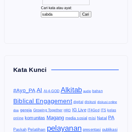
Kata Kunci
Alkitab
AI
#Ayo_PA
AI-4-GOD
audio
bahan
Biblical Engagement
diskusi
digital
diskusi online
IG Live
gereja
IT4God
kelas
doa
Growing Together
HRD
ITS
Magang
PA
komunitas
Natal
media sosial
online
misi
pelayanan
Pelatihan
Paskah
presentasi
publikasi