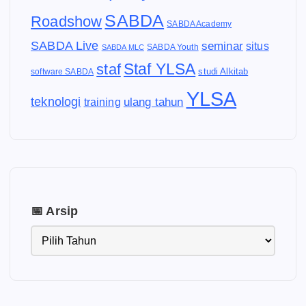
SABDA
Roadshow
SABDA Academy
SABDA Live
seminar
situs
SABDA Youth
SABDA MLC
Staf YLSA
staf
software SABDA
studi Alkitab
YLSA
teknologi
ulang tahun
training
📅 Arsip