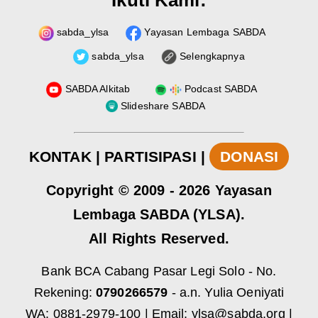
sabda_ylsa
Yayasan Lembaga SABDA
sabda_ylsa
Selengkapnya
SABDA Alkitab
Podcast SABDA
Slideshare SABDA
KONTAK
|
PARTISIPASI
|
DONASI
Copyright
© 2009 -
2026
Yayasan
Lembaga SABDA (YLSA).
All Rights Reserved.
Bank BCA Cabang Pasar Legi Solo - No.
Rekening:
0790266579
- a.n. Yulia Oeniyati
WA:
0881-2979-100
| Email:
ylsa@sabda.org
|