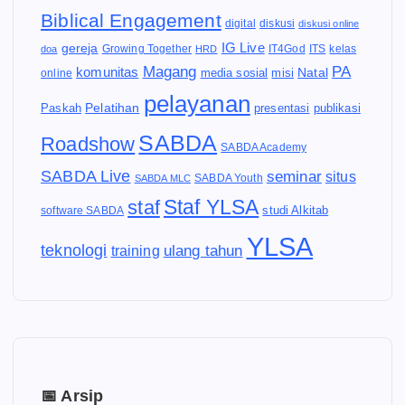
Biblical Engagement
diskusi
digital
diskusi online
IG Live
gereja
IT4God
kelas
doa
Growing Together
HRD
ITS
Magang
PA
komunitas
Natal
media sosial
online
misi
pelayanan
Pelatihan
Paskah
presentasi
publikasi
SABDA
Roadshow
SABDA Academy
SABDA Live
seminar
situs
SABDA Youth
SABDA MLC
Staf YLSA
staf
software SABDA
studi Alkitab
YLSA
teknologi
ulang tahun
training
📅 Arsip