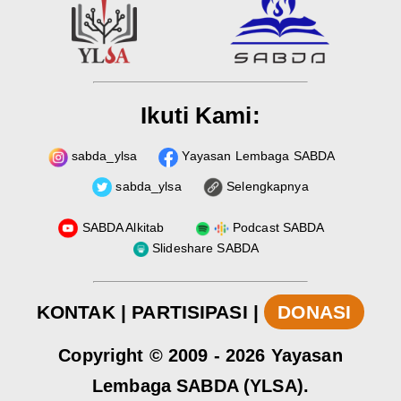
Ikuti Kami:
sabda_ylsa
Yayasan Lembaga SABDA
sabda_ylsa
Selengkapnya
SABDA Alkitab
Podcast SABDA
Slideshare SABDA
KONTAK
|
PARTISIPASI
|
DONASI
Copyright
© 2009 -
2026
Yayasan
Lembaga SABDA (YLSA).