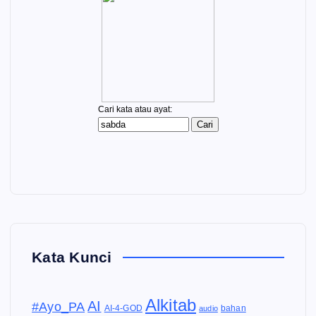
Kata Kunci
Alkitab
AI
#Ayo_PA
AI-4-GOD
audio
bahan