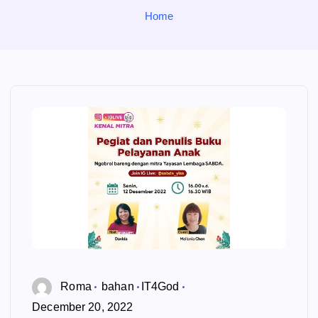
o
Home
r
:
Roma
bahan
IT4God
December 20, 2022