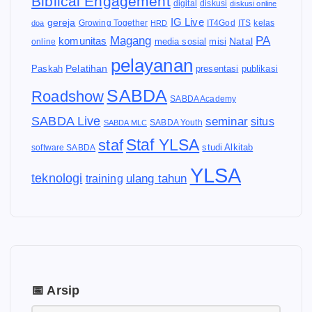
Biblical Engagement
diskusi
digital
diskusi online
IG Live
gereja
IT4God
kelas
doa
Growing Together
HRD
ITS
Magang
PA
komunitas
Natal
media sosial
online
misi
pelayanan
Pelatihan
Paskah
presentasi
publikasi
SABDA
Roadshow
SABDA Academy
SABDA Live
seminar
situs
SABDA Youth
SABDA MLC
Staf YLSA
staf
software SABDA
studi Alkitab
YLSA
teknologi
ulang tahun
training
📅 Arsip