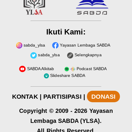
Ikuti Kami:
sabda_ylsa
Yayasan Lembaga SABDA
sabda_ylsa
Selengkapnya
SABDA Alkitab
Podcast SABDA
Slideshare SABDA
KONTAK
|
PARTISIPASI
|
DONASI
Copyright
© 2009 -
2026
Yayasan
Lembaga SABDA (YLSA).
All Rights Reserved.