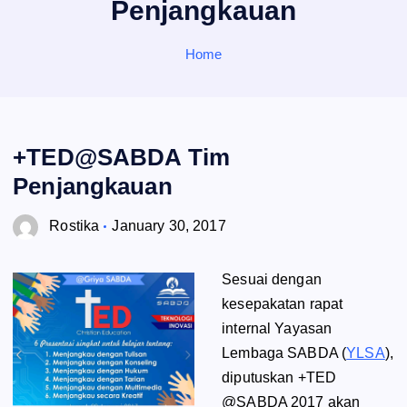
Penjangkauan
o
r
:
Home
+TED@SABDA Tim
Penjangkauan
Rostika
January 30, 2017
Sesuai dengan
kesepakatan rapat
internal Yayasan
Lembaga SABDA (
YLSA
),
diputuskan +TED
@SABDA 2017 akan