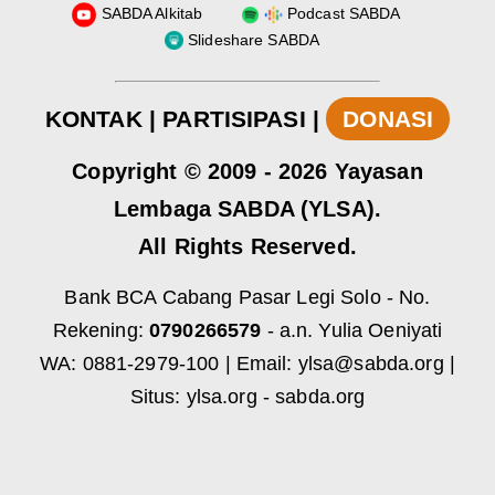
SABDA Alkitab
Podcast SABDA
Slideshare SABDA
KONTAK
|
PARTISIPASI
|
DONASI
Copyright
© 2009 -
2026
Yayasan
Lembaga SABDA (YLSA).
All Rights Reserved.
Bank BCA Cabang Pasar Legi Solo - No.
Rekening:
0790266579
- a.n. Yulia Oeniyati
WA:
0881-2979-100
| Email:
ylsa@sabda.org
|
Situs:
ylsa.org
-
sabda.org