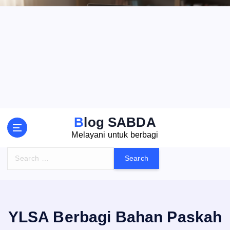
S
k
i
p
t
o
c
o
n
t
Blog SABDA
e
Melayani untuk berbagi
n
t
S
e
a
r
c
h
YLSA Berbagi Bahan Paskah
f