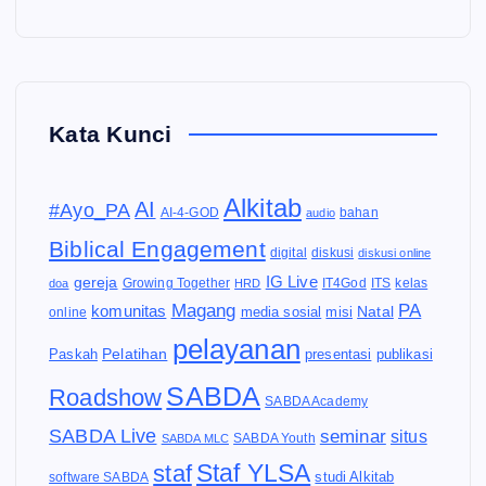
Kata Kunci
Alkitab
AI
#Ayo_PA
AI-4-GOD
audio
bahan
Biblical Engagement
diskusi
digital
diskusi online
IG Live
gereja
IT4God
kelas
doa
Growing Together
HRD
ITS
Magang
PA
komunitas
Natal
media sosial
online
misi
pelayanan
Pelatihan
Paskah
presentasi
publikasi
SABDA
Roadshow
SABDA Academy
SABDA Live
seminar
situs
SABDA Youth
SABDA MLC
Staf YLSA
staf
software SABDA
studi Alkitab