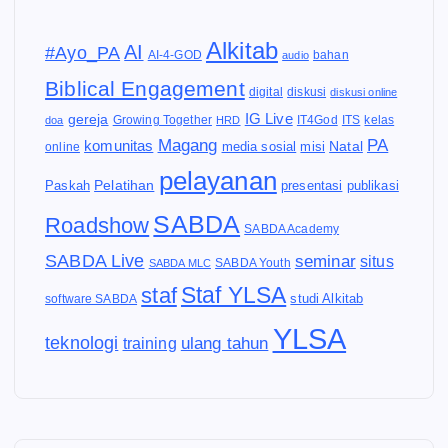
Alkitab
AI
#Ayo_PA
AI-4-GOD
audio
bahan
Biblical Engagement
diskusi
digital
diskusi online
IG Live
gereja
IT4God
kelas
doa
Growing Together
HRD
ITS
Magang
PA
komunitas
Natal
media sosial
online
misi
pelayanan
Pelatihan
Paskah
presentasi
publikasi
SABDA
Roadshow
SABDA Academy
SABDA Live
seminar
situs
SABDA Youth
SABDA MLC
Staf YLSA
staf
software SABDA
studi Alkitab
YLSA
teknologi
ulang tahun
training