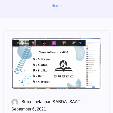
o
Home
r
:
Bima
pelatihan SABDA
SAAT
September 6, 2021