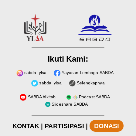
Ikuti Kami:
sabda_ylsa
Yayasan Lembaga SABDA
sabda_ylsa
Selengkapnya
SABDA Alkitab
Podcast SABDA
Slideshare SABDA
KONTAK
|
PARTISIPASI
|
DONASI