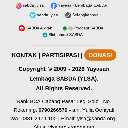
sabda_ylsa
Yayasan Lembaga SABDA
sabda_ylsa
Selengkapnya
SABDA Alkitab
Podcast SABDA
Slideshare SABDA
KONTAK
|
PARTISIPASI
|
DONASI
Copyright
© 2009 -
2026
Yayasan
Lembaga SABDA (YLSA).
All Rights Reserved.
Bank BCA Cabang Pasar Legi Solo - No.
Rekening:
0790266579
- a.n. Yulia Oeniyati
WA:
0881-2979-100
| Email:
ylsa@sabda.org
|
Situs:
ylsa.org
-
sabda.org