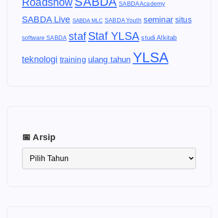
SABDA
Roadshow
SABDA Academy
SABDA Live
seminar
situs
SABDA Youth
SABDA MLC
Staf YLSA
staf
software SABDA
studi Alkitab
YLSA
teknologi
ulang tahun
training
📅 Arsip