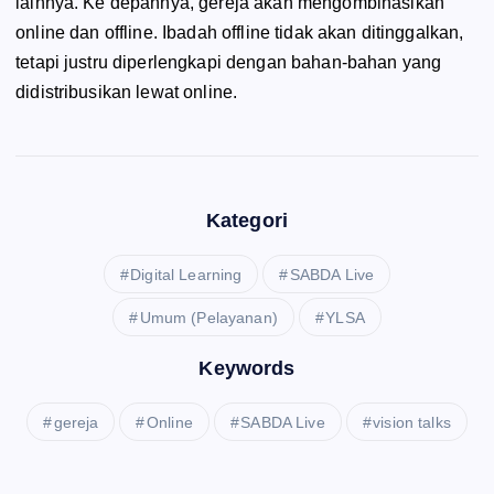
lainnya. Ke depannya, gereja akan mengombinasikan
online
dan
offline
. Ibadah
offline
tidak akan ditinggalkan,
tetapi justru diperlengkapi dengan bahan-bahan yang
didistribusikan lewat
online
.
Kategori
Digital Learning
SABDA Live
Umum (Pelayanan)
YLSA
Keywords
gereja
Online
SABDA Live
vision talks