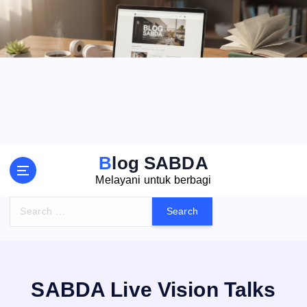
S
k
i
p
t
o
c
o
n
t
Blog SABDA
e
Melayani untuk berbagi
n
t
S
e
a
r
c
h
SABDA Live Vision Talks
f