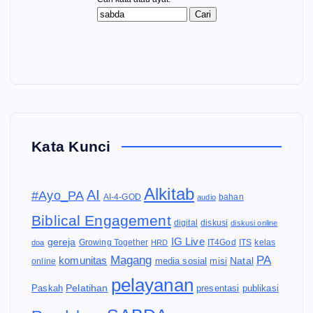
Kata Kunci
Alkitab
AI
#Ayo_PA
AI-4-GOD
audio
bahan
Biblical Engagement
diskusi
digital
diskusi online
IG Live
gereja
IT4God
kelas
doa
Growing Together
HRD
ITS
Magang
PA
komunitas
Natal
media sosial
online
misi
pelayanan
Pelatihan
Paskah
presentasi
publikasi