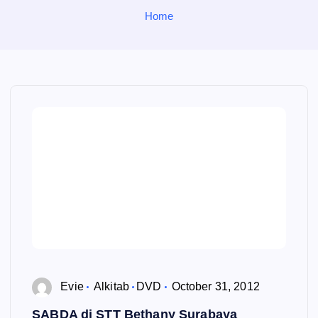
o
Home
r
:
Evie
Alkitab
DVD
October 31, 2012
SABDA di STT Bethany Surabaya