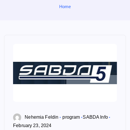
o
Home
r
:
Nehemia Feldin
program
SABDA Info
February 23, 2024