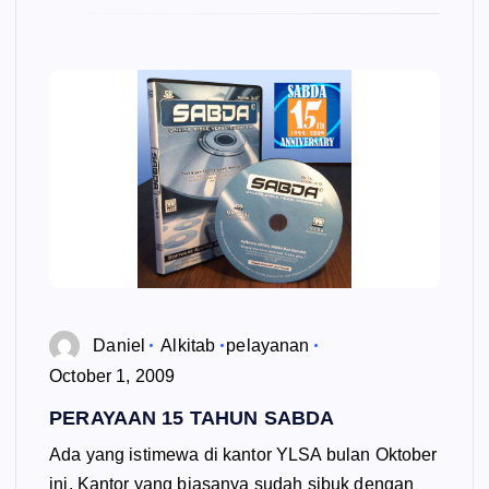
Daniel
Alkitab
pelayanan
October 1, 2009
PERAYAAN 15 TAHUN SABDA
Ada yang istimewa di kantor YLSA bulan Oktober
ini. Kantor yang biasanya sudah sibuk dengan