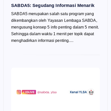
SABDA5: Segudang Informasi Menarik
SABDA5 merupakan salah satu program yang
dikembangkan oleh Yayasan Lembaga SABDA,
mengusung konsep 5 info penting dalam 5 menit.
Sehingga dalam waktu 1 menit per topik dapat
menghadirkan informasi penting.…