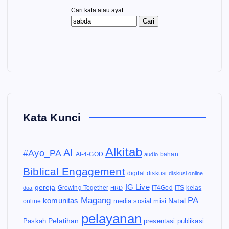
Kata Kunci
Alkitab
AI
#Ayo_PA
AI-4-GOD
audio
bahan
Biblical Engagement
diskusi
digital
diskusi online
IG Live
gereja
IT4God
kelas
doa
Growing Together
HRD
ITS
Magang
PA
komunitas
Natal
media sosial
online
misi
pelayanan
Pelatihan
Paskah
presentasi
publikasi