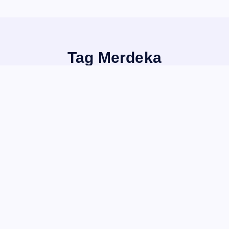
Tag Merdeka
Home
SABDA YLC Agustus 2025 “Berani karena Benar! Merdeka
belajar
digital
November 24, 2025
Agustus 2025 “Berani karena Benar!
eman! Jumpa lagi dengan saya, Melisa. Kali ini, saya