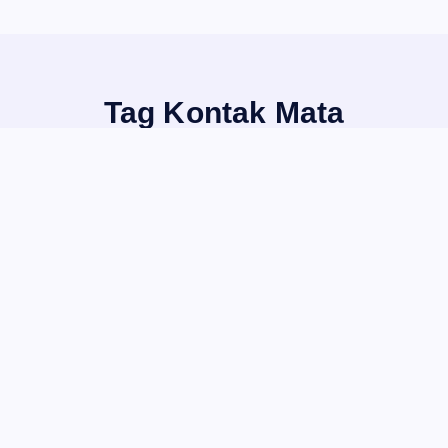
Tag Kontak Mata
Home
+ED Kontak Mata di Depan Kamera – Telepromter
Feldin
+ED@SABDA
Kontak Mata
23
 Mata di Depan Kamera – Telepromter
 mengadakan +ED pada 2023 ini setelah sempat