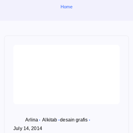
o
Home
r
:
Arlina
Alkitab
desain grafis
July 14, 2014