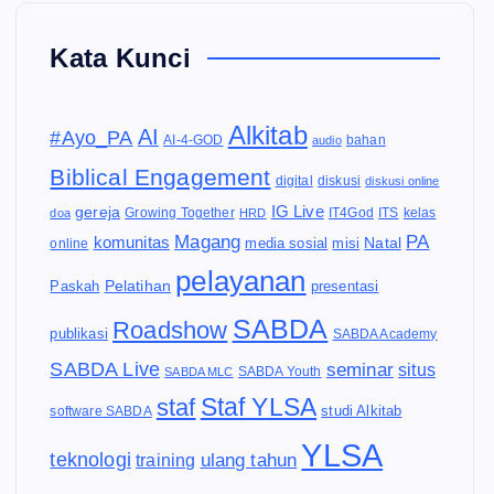
Kata Kunci
Alkitab
AI
#Ayo_PA
AI-4-GOD
audio
bahan
Biblical Engagement
diskusi
digital
diskusi online
IG Live
gereja
IT4God
kelas
doa
Growing Together
HRD
ITS
Magang
PA
komunitas
Natal
media sosial
online
misi
pelayanan
Pelatihan
Paskah
presentasi
SABDA
Roadshow
publikasi
SABDA Academy
SABDA Live
seminar
situs
SABDA Youth
SABDA MLC
Staf YLSA
staf
software SABDA
studi Alkitab
YLSA
teknologi
ulang tahun
training