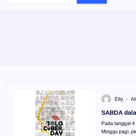
e
a
r
c
h
f
o
r
:
Elly
Al
SABDA dala
Pada tanggal 4
Minggu pagi, pk