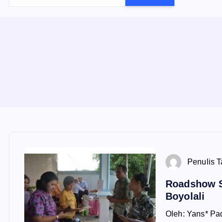
e
a
r
c
h
f
o
r
:
Penulis 
Roadshow 
Boyolali
Oleh: Yans* Pa