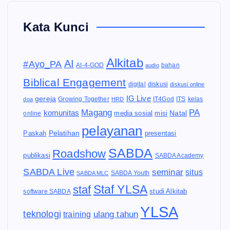
Kata Kunci
Alkitab
AI
#Ayo_PA
AI-4-GOD
audio
bahan
Biblical Engagement
diskusi
digital
diskusi online
IG Live
gereja
IT4God
kelas
doa
Growing Together
HRD
ITS
Magang
PA
komunitas
Natal
media sosial
online
misi
pelayanan
Pelatihan
Paskah
presentasi
SABDA
Roadshow
publikasi
SABDA Academy
SABDA Live
seminar
situs
SABDA Youth
SABDA MLC
Staf YLSA
staf
software SABDA
studi Alkitab
YLSA
teknologi
ulang tahun
training