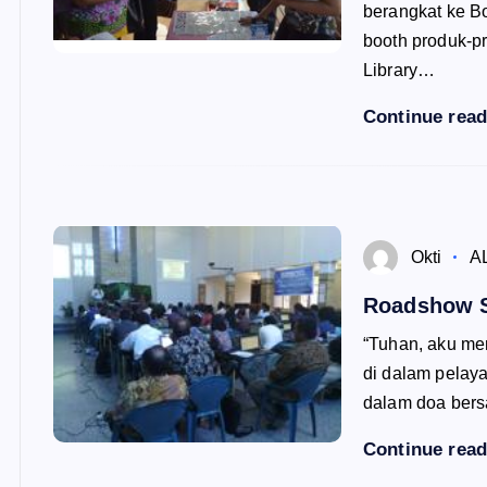
berangkat ke Bo
booth produk-
Library…
Continue rea
Okti
A
Roadshow S
“Tuhan, aku me
di dalam pelaya
dalam doa bers
Continue rea