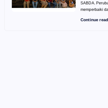
SABDA. Peruba
memperbaiki 
Continue rea