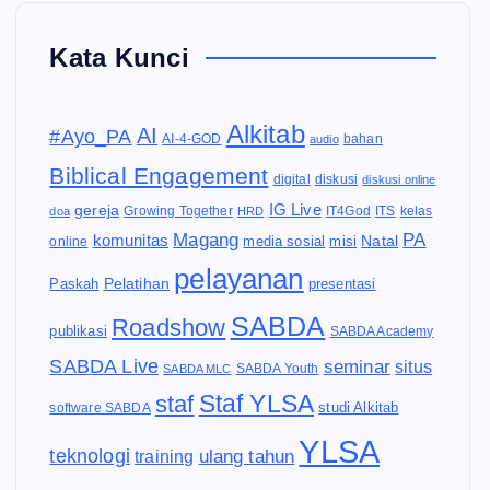
Kata Kunci
Alkitab
AI
#Ayo_PA
AI-4-GOD
audio
bahan
Biblical Engagement
diskusi
digital
diskusi online
IG Live
gereja
IT4God
kelas
doa
Growing Together
HRD
ITS
Magang
PA
komunitas
Natal
media sosial
online
misi
pelayanan
Pelatihan
Paskah
presentasi
SABDA
Roadshow
publikasi
SABDA Academy
SABDA Live
seminar
situs
SABDA Youth
SABDA MLC
Staf YLSA
staf
software SABDA
studi Alkitab
YLSA
teknologi
ulang tahun
training