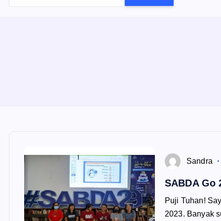
e
a
r
c
h
f
o
r
:
Sandra
SABDA Go 
Puji Tuhan! S
2023. Banyak su