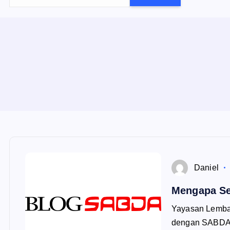
e
a
r
c
h
f
o
r
:
Daniel
Mengapa Se
Yayasan Lemba
dengan SABDA s