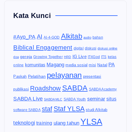
Kata Kunci
Alkitab
AI
#Ayo_PA
AI-4-GOD
audio
bahan
Biblical Engagement
diskusi
digital
diskusi online
IG Live
gereja
IT4God
kelas
doa
Growing Together
HRD
ITS
Magang
PA
komunitas
Natal
media sosial
online
misi
pelayanan
Pelatihan
Paskah
presentasi
SABDA
Roadshow
publikasi
SABDA Academy
SABDA Live
seminar
situs
SABDA Youth
SABDA MLC
Staf YLSA
staf
software SABDA
studi Alkitab
YLSA
teknologi
ulang tahun
training