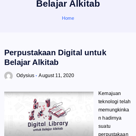
Belajar Alkitab
o
r
:
Home
Perpustakaan Digital untuk
Belajar Alkitab
Odysius
August 11, 2020
Kemajuan
teknologi telah
memungkinka
n hadirnya
suatu
perpustakaan