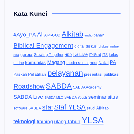
Kata Kunci
Alkitab
AI
#Ayo_PA
AI-4-GOD
audio
bahan
Biblical Engagement
diskusi
digital
diskusi online
IG Live
gereja
IT4God
kelas
doa
Growing Together
HRD
ITS
Magang
PA
komunitas
Natal
media sosial
online
misi
pelayanan
Pelatihan
Paskah
presentasi
publikasi
SABDA
Roadshow
SABDA Academy
SABDA Live
seminar
situs
SABDA Youth
SABDA MLC
Staf YLSA
staf
software SABDA
studi Alkitab
YLSA
teknologi
ulang tahun
training