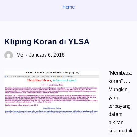
o
Home
r
:
Kliping Koran di YLSA
Mei
January 6, 2016
“Membaca
koran” ….
Mungkin,
yang
terbayang
dalam
pikiran
kita, duduk