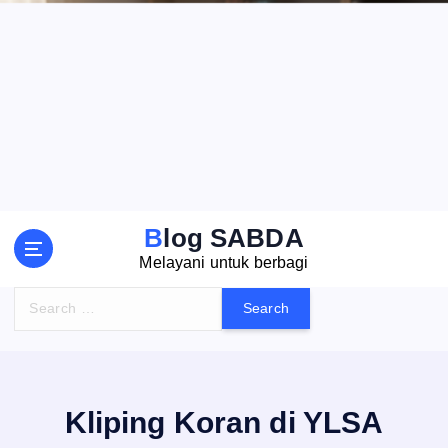
S
k
i
p
t
o
c
o
n
t
Blog SABDA
e
Melayani untuk berbagi
n
t
S
e
a
r
c
h
Kliping Koran di YLSA
f