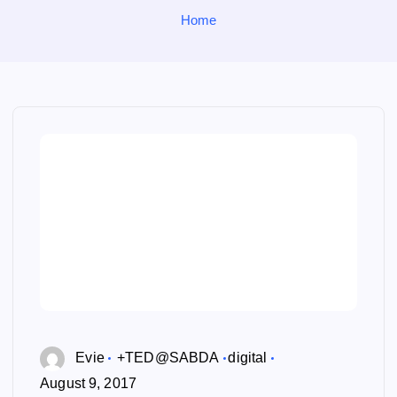
o
Home
r
:
Evie
+TED@SABDA
digital
August 9, 2017