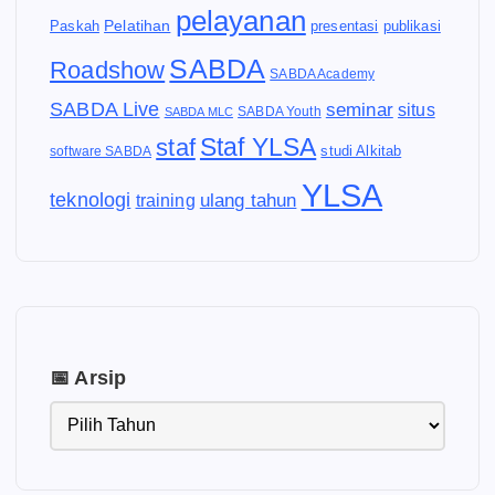
pelayanan
Pelatihan
Paskah
presentasi
publikasi
SABDA
Roadshow
SABDA Academy
SABDA Live
seminar
situs
SABDA Youth
SABDA MLC
Staf YLSA
staf
software SABDA
studi Alkitab
YLSA
teknologi
ulang tahun
training
📅 Arsip