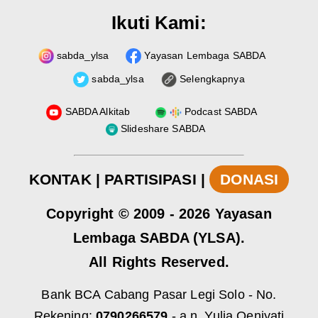
Ikuti Kami:
sabda_ylsa
Yayasan Lembaga SABDA
sabda_ylsa
Selengkapnya
SABDA Alkitab
Podcast SABDA
Slideshare SABDA
KONTAK
|
PARTISIPASI
|
DONASI
Copyright
© 2009 -
2026
Yayasan
Lembaga SABDA (YLSA).
All Rights Reserved.
Bank BCA Cabang Pasar Legi Solo - No.
Rekening:
0790266579
- a.n. Yulia Oeniyati