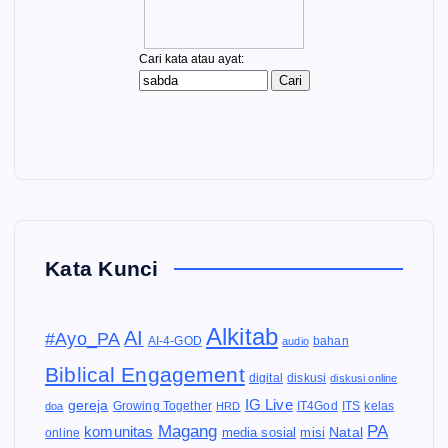
Kata Kunci
Alkitab
AI
#Ayo_PA
AI-4-GOD
audio
bahan
Biblical Engagement
diskusi
digital
diskusi online
IG Live
gereja
IT4God
kelas
doa
Growing Together
HRD
ITS
Magang
PA
komunitas
Natal
media sosial
online
misi