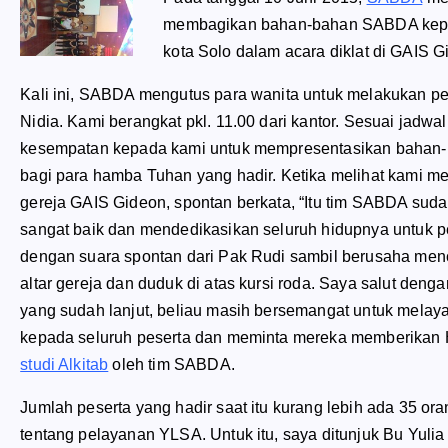
membagikan bahan-bahan SABDA kepad
kota Solo dalam acara diklat di GAIS G
Kali ini, SABDA mengutus para wanita untuk melakukan pe
Nidia. Kami berangkat pkl. 11.00 dari kantor. Sesuai jadw
kesempatan kepada kami untuk mempresentasikan bahan-
bagi para hamba Tuhan yang hadir. Ketika melihat kami me
gereja GAIS Gideon, spontan berkata, “Itu tim SABDA s
sangat baik dan mendedikasikan seluruh hidupnya untuk 
dengan suara spontan dari Pak Rudi sambil berusaha menca
altar gereja dan duduk di atas kursi roda. Saya salut deng
yang sudah lanjut, beliau masih bersemangat untuk mel
kepada seluruh peserta dan meminta mereka memberikan HP 
studi Alkitab
oleh tim SABDA.
Jumlah peserta yang hadir saat itu kurang lebih ada 35 o
tentang pelayanan YLSA. Untuk itu, saya ditunjuk Bu Yulia