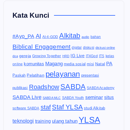
Kata Kunci
Alkitab
AI
#Ayo_PA
AI-4-GOD
audio
bahan
Biblical Engagement
diskusi
digital
diskusi online
IG Live
gereja
IT4God
kelas
doa
Growing Together
HRD
ITS
Magang
PA
komunitas
Natal
media sosial
online
misi
pelayanan
Pelatihan
Paskah
presentasi
SABDA
Roadshow
publikasi
SABDA Academy
SABDA Live
seminar
situs
SABDA Youth
SABDA MLC
Staf YLSA
staf
software SABDA
studi Alkitab
YLSA
teknologi
ulang tahun
training