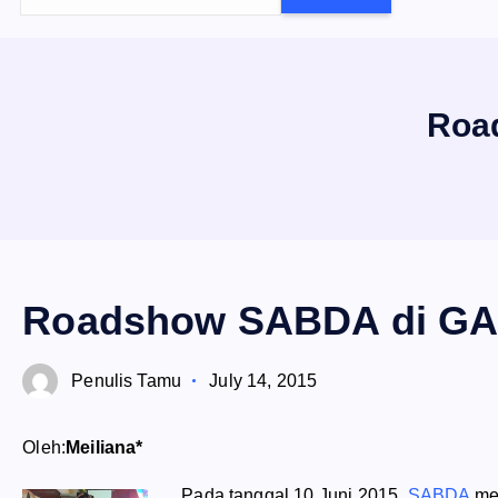
e
a
r
c
Roa
h
f
o
r
:
Roadshow SABDA di GAI
Penulis Tamu
July 14, 2015
Oleh:
Meiliana*
Pada tanggal 10 Juni 2015,
SABDA
men