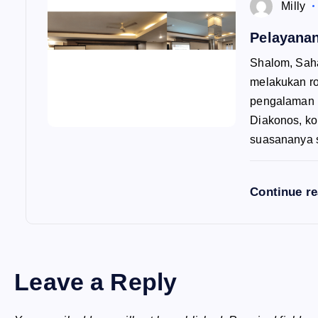
Milly
Pelayana
Shalom, Sah
melakukan r
pengalaman p
Diakonos, ko
suasananya
Continue r
Leave a Reply