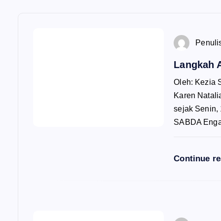
Penuli
Langkah 
Oleh: Kezia
Karen Natali
sejak Senin, 
SABDA Eng
Continue r