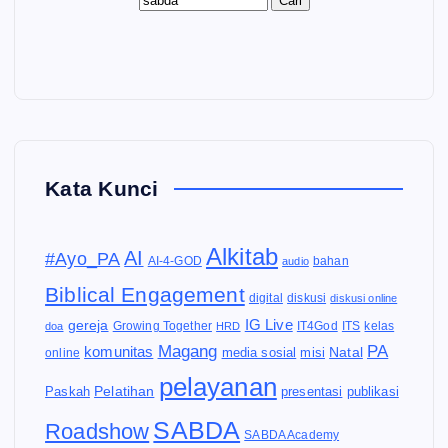
Kata Kunci
Alkitab
AI
#Ayo_PA
AI-4-GOD
audio
bahan
Biblical Engagement
diskusi
digital
diskusi online
IG Live
gereja
IT4God
kelas
doa
Growing Together
HRD
ITS
Magang
PA
komunitas
Natal
media sosial
online
misi
pelayanan
Pelatihan
Paskah
presentasi
publikasi
SABDA
Roadshow
SABDA Academy