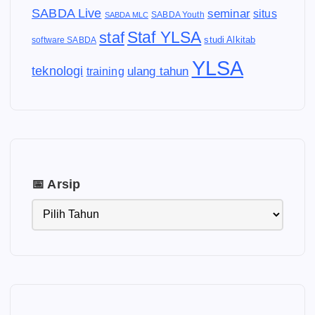
SABDA Live
seminar
situs
SABDA Youth
SABDA MLC
Staf YLSA
staf
software SABDA
studi Alkitab
YLSA
teknologi
ulang tahun
training
📅 Arsip