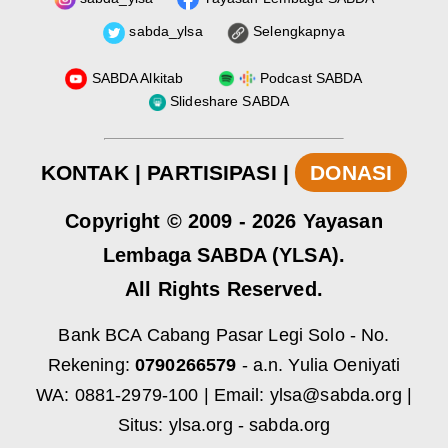
sabda_ylsa
Selengkapnya
SABDA Alkitab
Podcast SABDA
Slideshare SABDA
KONTAK
|
PARTISIPASI
|
DONASI
Copyright
© 2009 -
2026
Yayasan
Lembaga SABDA (YLSA).
All Rights Reserved.
Bank BCA Cabang Pasar Legi Solo - No.
Rekening:
0790266579
- a.n. Yulia Oeniyati
WA:
0881-2979-100
| Email:
ylsa@sabda.org
|
Situs:
ylsa.org
-
sabda.org