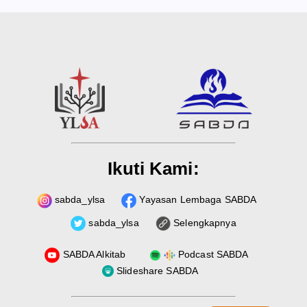
Ikuti Kami:
sabda_ylsa
Yayasan Lembaga SABDA
sabda_ylsa
Selengkapnya
SABDA Alkitab
Podcast SABDA
Slideshare SABDA