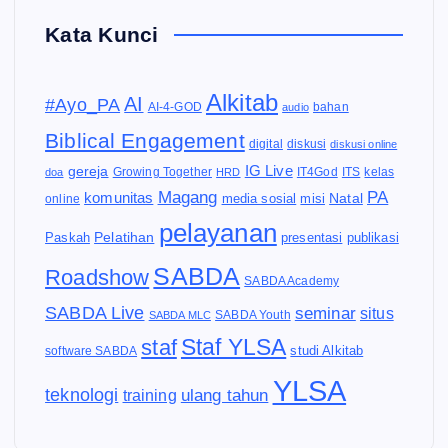
Kata Kunci
Alkitab
AI
#Ayo_PA
AI-4-GOD
audio
bahan
Biblical Engagement
diskusi
digital
diskusi online
IG Live
gereja
IT4God
kelas
doa
Growing Together
HRD
ITS
Magang
PA
komunitas
Natal
media sosial
online
misi
pelayanan
Pelatihan
Paskah
presentasi
publikasi
SABDA
Roadshow
SABDA Academy
SABDA Live
seminar
situs
SABDA Youth
SABDA MLC
Staf YLSA
staf
software SABDA
studi Alkitab
YLSA
teknologi
ulang tahun
training