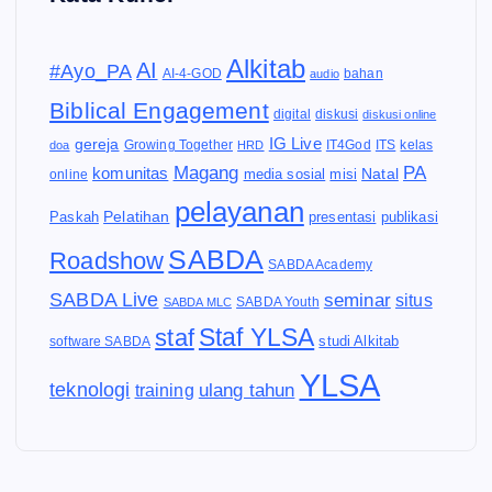
Alkitab
AI
#Ayo_PA
AI-4-GOD
audio
bahan
Biblical Engagement
diskusi
digital
diskusi online
IG Live
gereja
IT4God
kelas
doa
Growing Together
HRD
ITS
Magang
PA
komunitas
Natal
media sosial
online
misi
pelayanan
Pelatihan
Paskah
presentasi
publikasi
SABDA
Roadshow
SABDA Academy
SABDA Live
seminar
situs
SABDA Youth
SABDA MLC
Staf YLSA
staf
software SABDA
studi Alkitab
YLSA
teknologi
ulang tahun
training