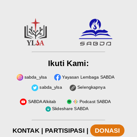
Ikuti Kami:
sabda_ylsa
Yayasan Lembaga SABDA
sabda_ylsa
Selengkapnya
SABDA Alkitab
Podcast SABDA
Slideshare SABDA
KONTAK
|
PARTISIPASI
|
DONASI