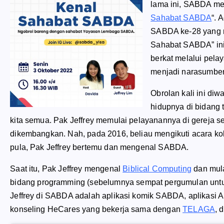
lama ini, SABDA me
Sahabat SABDA
“. 
SABDA ke-28 yang
Sahabat SABDA” ini,
berkat melalui pel
menjadi narasumber 
Obrolan kali ini di
hidupnya di bidang 
kita semua. Pak Jeffrey memulai pelayanannya di gereja 
dikembangkan. Nah, pada 2016, beliau mengikuti acara ko
pula, Pak Jeffrey bertemu dan mengenal SABDA.
Saat itu, Pak Jeffrey mengenal
Biblical Computing
dan mul
bidang
programming
(sebelumnya sempat pergumulan untuk
Jeffrey di SABDA adalah aplikasi komik SABDA, aplikasi A
konseling HeCares yang bekerja sama dengan
TELAGA
, 