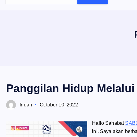
e
a
r
c
h
f
o
r
:
Panggilan Hidup Melalu
Indah
October 10, 2022
Hallo Sahabat
SAB
ini. Saya akan berb