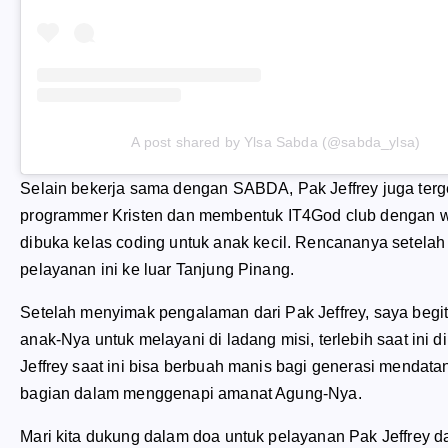
A post shared by Ylsa Sabda (@sabda_ylsa)
Selain bekerja sama dengan SABDA, Pak Jeffrey juga ter
programmer
Kristen dan membentuk IT4God
club
dengan
w
dibuka kelas
coding
untuk anak kecil. Rencananya setela
pelayanan ini ke luar Tanjung Pinang.
Setelah menyimak pengalaman dari Pak Jeffrey, saya begi
anak-Nya untuk melayani di ladang misi, terlebih saat ini d
Jeffrey saat ini bisa berbuah manis bagi generasi mendat
bagian dalam menggenapi amanat Agung-Nya.
Mari kita dukung dalam doa untuk pelayanan Pak Jeffre