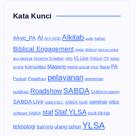
Kata Kunci
Alkitab
AI
#Ayo_PA
AI-4-GOD
audio
bahan
Biblical Engagement
diskusi
digital
diskusi online
IG Live
gereja
IT4God
kelas
doa
Growing Together
HRD
ITS
Magang
PA
komunitas
Natal
media sosial
online
misi
pelayanan
Pelatihan
Paskah
presentasi
SABDA
Roadshow
publikasi
SABDA Academy
SABDA Live
seminar
situs
SABDA Youth
SABDA MLC
Staf YLSA
staf
software SABDA
studi Alkitab
YLSA
teknologi
ulang tahun
training