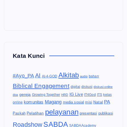
Kata Kunci
Alkitab
AI
#Ayo_PA
AI-4-GOD
audio
bahan
Biblical Engagement
diskusi
digital
diskusi online
IG Live
gereja
IT4God
kelas
doa
Growing Together
HRD
ITS
Magang
PA
komunitas
Natal
media sosial
online
misi
pelayanan
Pelatihan
Paskah
presentasi
publikasi
SABDA
Roadshow
SABDA Academy