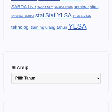
SABDA Live
seminar
situs
SABDA Youth
SABDA MLC
Staf YLSA
staf
software SABDA
studi Alkitab
YLSA
teknologi
ulang tahun
training
📅 Arsip