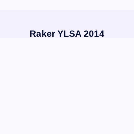
Raker YLSA 2014
Home
Raker YLSA 2014
cukup padat bagi para
staf
iya SABDA
, yang