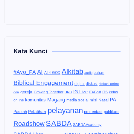
Kata Kunci
Alkitab
AI
#Ayo_PA
AI-4-GOD
audio
bahan
Biblical Engagement
diskusi
digital
diskusi online
IG Live
gereja
IT4God
kelas
doa
Growing Together
HRD
ITS
Magang
PA
komunitas
Natal
media sosial
online
misi
pelayanan
Pelatihan
Paskah
presentasi
publikasi
SABDA
Roadshow
SABDA Academy