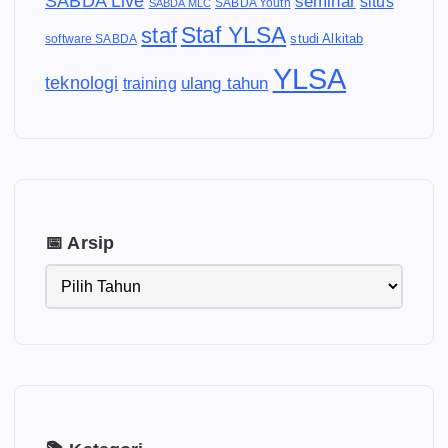
SABDA Live
seminar
situs
SABDA Youth
SABDA MLC
Staf YLSA
staf
software SABDA
studi Alkitab
YLSA
teknologi
ulang tahun
training
📅 Arsip